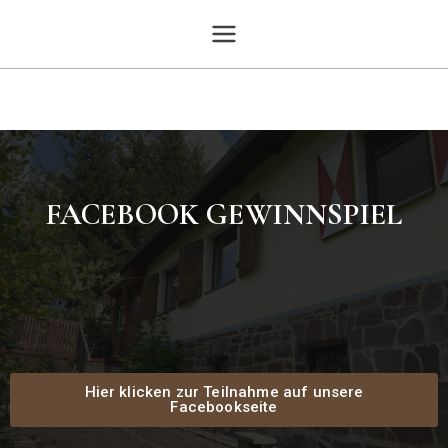
Kleines
Das urgemütliche und
familienfreundliche Ferienhaus
Jagdhaus
FACEBOOK GEWINNSPIEL
Hier klicken zur Teilnahme auf unsere
Facebookseite