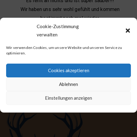
Es fehlt an nichts und ist super sauber!!!
Wir haben uns sehr wohl gefühlt und kommen
bestimmt noch mal wieder.
Cookie-Zustimmung
Auch der super nette Kontakt zur Vermieterin war
verwalten
toll!!!
Sehr zu empfehlen.
Wir verwenden Cookies, um unsere Website und unseren Service zu
optimieren.
Liebe Grüße aus Georgsmarienhütte
Cookies akzeptieren
Ablehnen
Einstellungen anzeigen